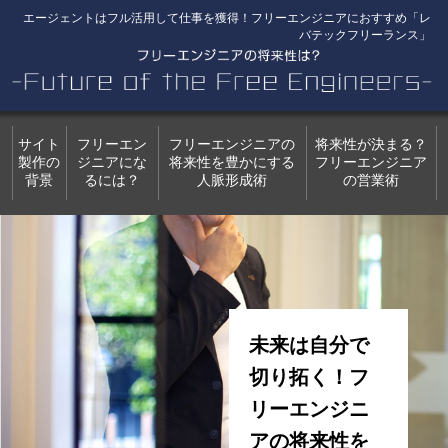
エージェントはフル活用して仕事を獲得！フリーエンジニアにおすすめ「レ
バテックフリーランス」
サイト
フリーエン
フリーエンジニアの
将来性が決まる？
製作の
ジニアにな
将来性を豊かにする
フリーエンジニア
背景
るには？
人脈形成術
の営業術
未来は自分で
切り拓く！フ
リーエンジニ
アの将来性を