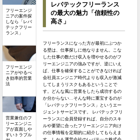
レバテックフリーランス
フリーエンジ
の最大の魅力「信頼性の
ニアの案件探
高さ」
しなら「レバ
テックフリー
ランス」
フリーランスになった方が最初にぶつか
る壁は、仕事探しに他なりません。こな
した仕事の数だけ収入を増やせるのがフ
リーエンジニアの強みですが、逆にいえ
フリーエンジ
ば、仕事を確保することができなければ
ニアがやるべ
会社員エンジニア時代よりも収入が激減
き効率的営業
法
してしまうリスクもあるということで
す。どんな風に営業をしたら成功するの
か分からない…そんな時に重宝するのが
「レバテックフリーランス」というエー
ジェントサービスです。 レバテックフリ
営業兼任のフ
ーランスに会員登録すれば、自分のスキ
リーエンジニ
ルや要望に合ったフリーエンジニア向け
アが直面しや
の仕事情報を定期的に紹介してもらえま
すいトラブル
す。しかも運営会社のレバテック株式会