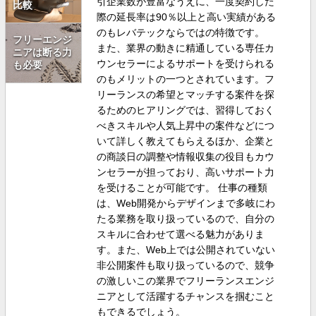
引企業数が豊富なうえに、一度契約した
比較
際の延長率は90％以上と高い実績がある
のもレバテックならではの特徴です。
フリーエンジ
また、業界の動きに精通している専任カ
ニアは断る力
ウンセラーによるサポートを受けられる
も必要
のもメリットの一つとされています。フ
リーランスの希望とマッチする案件を探
るためのヒアリングでは、習得しておく
べきスキルや人気上昇中の案件などにつ
いて詳しく教えてもらえるほか、企業と
の商談日の調整や情報収集の役目もカウ
ンセラーが担っており、高いサポート力
を受けることが可能です。 仕事の種類
は、Web開発からデザインまで多岐にわ
たる業務を取り扱っているので、自分の
スキルに合わせて選べる魅力がありま
す。また、Web上では公開されていない
非公開案件も取り扱っているので、競争
の激しいこの業界でフリーランスエンジ
ニアとして活躍するチャンスを掴むこと
もできるでしょう。