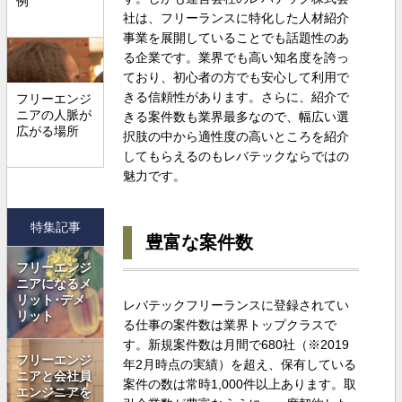
例
社は、フリーランスに特化した人材紹介
事業を展開していることでも話題性のあ
る企業です。業界でも高い知名度を誇っ
ており、初心者の方でも安心して利用で
きる信頼性があります。さらに、紹介で
フリーエンジ
ニアの人脈が
きる案件数も業界最多なので、幅広い選
広がる場所
択肢の中から適性度の高いところを紹介
してもらえるのもレバテックならではの
魅力です。
特集記事
豊富な案件数
フリーエンジ
ニアになるメ
リット･デメ
レバテックフリーランスに登録されてい
リット
る仕事の案件数は業界トップクラスで
す。新規案件数は月間で680社（※2019
フリーエンジ
年2月時点の実績）を超え、保有している
ニアと会社員
案件の数は常時1,000件以上あります。取
エンジニアを