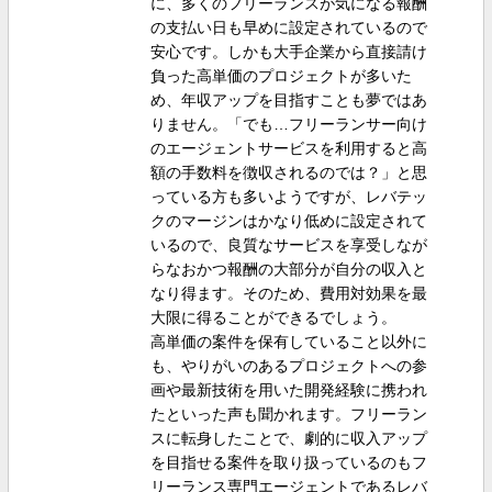
に、多くのフリーランスが気になる報酬
の支払い日も早めに設定されているので
安心です。しかも大手企業から直接請け
負った高単価のプロジェクトが多いた
め、年収アップを目指すことも夢ではあ
りません。「でも…フリーランサー向け
のエージェントサービスを利用すると高
額の手数料を徴収されるのでは？」と思
っている方も多いようですが、レバテッ
クのマージンはかなり低めに設定されて
いるので、良質なサービスを享受しなが
らなおかつ報酬の大部分が自分の収入と
なり得ます。そのため、費用対効果を最
大限に得ることができるでしょう。
高単価の案件を保有していること以外に
も、やりがいのあるプロジェクトへの参
画や最新技術を用いた開発経験に携われ
たといった声も聞かれます。フリーラン
スに転身したことで、劇的に収入アップ
を目指せる案件を取り扱っているのもフ
リーランス専門エージェントであるレバ